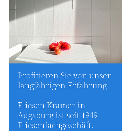
Profitieren Sie von unser
langjährigen Erfahrung.
Fliesen Kramer in
Augsburg ist seit 1949
Fliesenfachgeschäft.