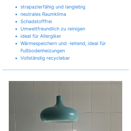
strapazierfähig und langlebig
neutrales Raumklima
Schadstofffrei
Umweltfreundlich zu reinigen
ideal für Allergiker
Wärmespeichern und -leitend, ideal für
Fußbodenheizungen
Vollständig recyclebar